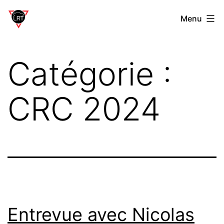
Aller
Laverdière
Menu
au
Rally
contenu
Team
Catégorie :
CRC 2024
Entrevue avec Nicolas