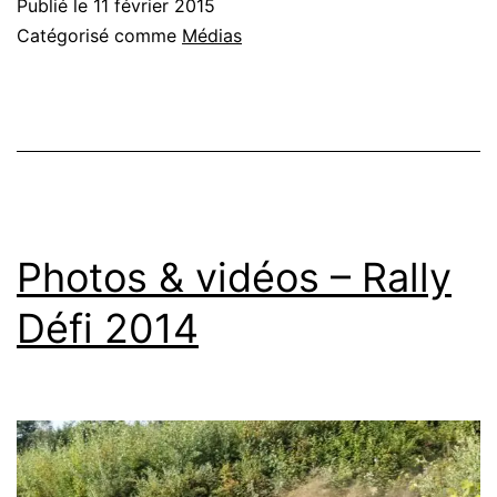
Publié le
11 février 2015
–
Catégorisé comme
Médias
Rallye
Perce
Neige
|
Maniwaki
Photos & vidéos – Rally
Défi 2014