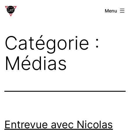
Aller
Laverdière
Menu
au
Rally
contenu
Team
Catégorie :
Médias
Entrevue avec Nicolas