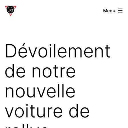
Aller
Laverdière
Menu
au
Rally
contenu
Team
Dévoilement
de notre
nouvelle
voiture de