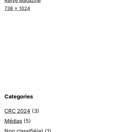
Rallye Magazine
Taille
738 × 1024
originale
Categories
CRC 2024
(3)
Médias
(5)
Non classifié(e)
(1)