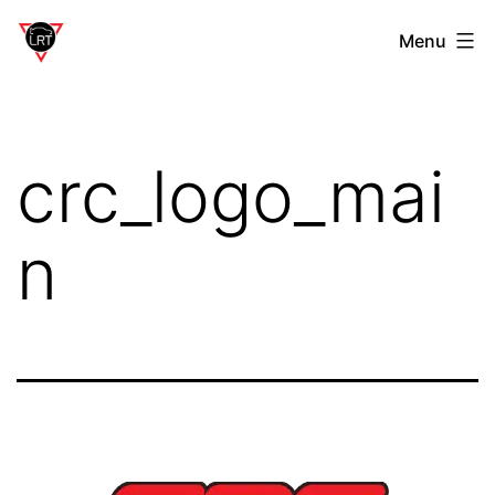
Aller
Laverdière
Menu
au
Rally
contenu
Team
crc_logo_mai
n