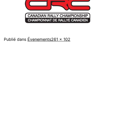
Taille
Publié dans
Évenements
261 × 102
originale