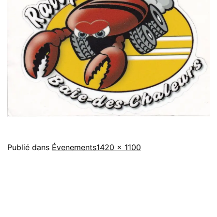
Taille
Publié dans
Évenements
1420 × 1100
originale