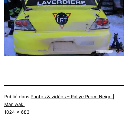
Publié dans
Photos & vidéos – Rallye Perce Neige |
Maniwaki
Taille
1024 × 683
originale