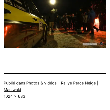
Publié dans
Photos & vidéos – Rallye Perce Neige |
Maniwaki
Taille
1024 × 683
originale